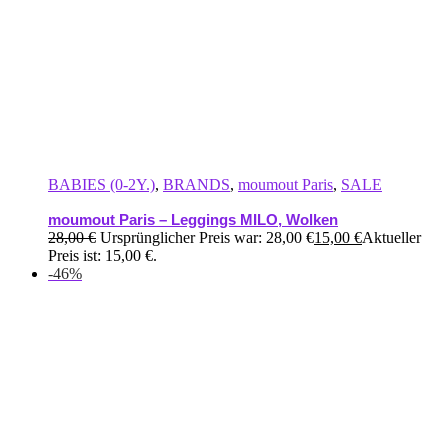
BABIES (0-2Y.)
,
BRANDS
,
moumout Paris
,
SALE
moumout Paris – Leggings MILO, Wolken
28,00
€
Ursprünglicher Preis war: 28,00 €
15,00
€
Aktueller
Preis ist: 15,00 €.
-46%