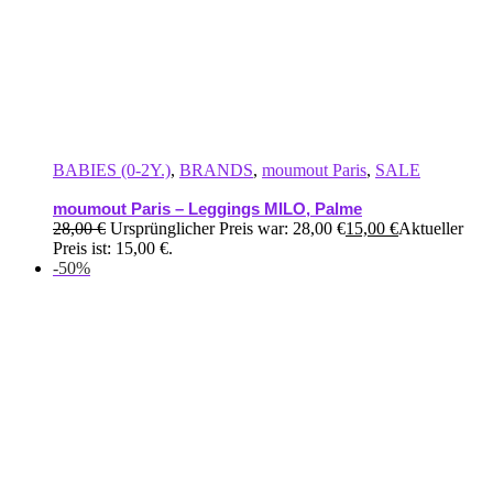
BABIES (0-2Y.)
,
BRANDS
,
moumout Paris
,
SALE
moumout Paris – Leggings MILO, Palme
28,00
€
Ursprünglicher Preis war: 28,00 €
15,00
€
Aktueller
Preis ist: 15,00 €.
-50%