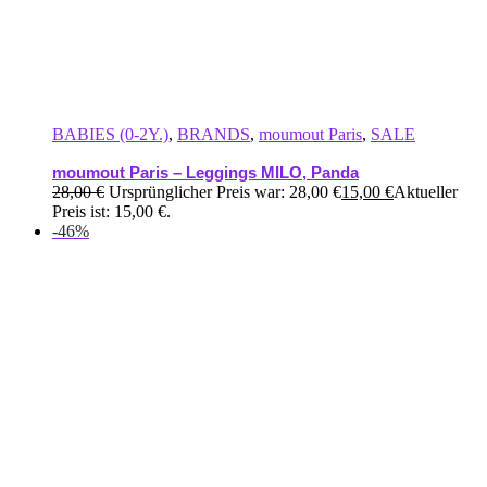
BABIES (0-2Y.)
,
BRANDS
,
moumout Paris
,
SALE
moumout Paris – Leggings MILO, Panda
28,00
€
Ursprünglicher Preis war: 28,00 €
15,00
€
Aktueller
Preis ist: 15,00 €.
-46%