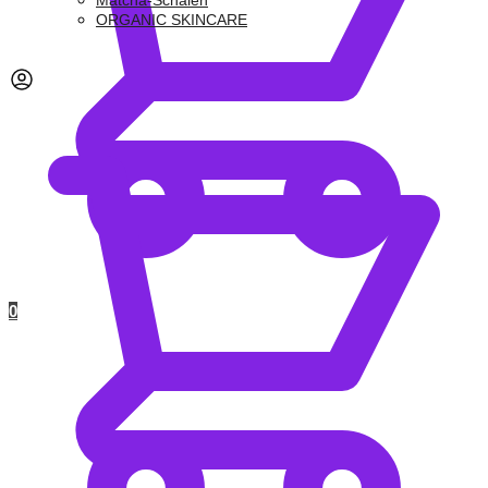
Matcha-Schalen
ORGANIC SKINCARE
0,00
€
0