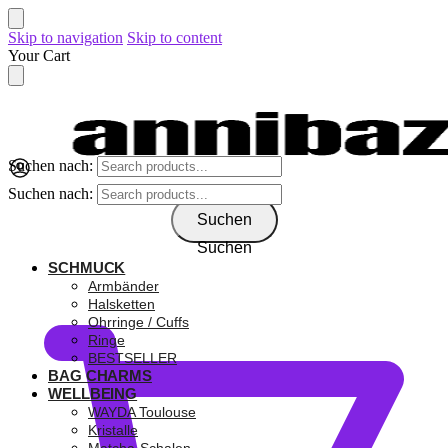
Skip to navigation
Skip to content
Your Cart
Suchen nach:
Suchen nach:
Suchen
Suchen
SCHMUCK
0,00
€
Armbänder
Halsketten
Ohrringe / Cuffs
Ringe
BESTSELLER
BAG CHARMS
WELLBEING
WAYDA Toulouse
Kristalle