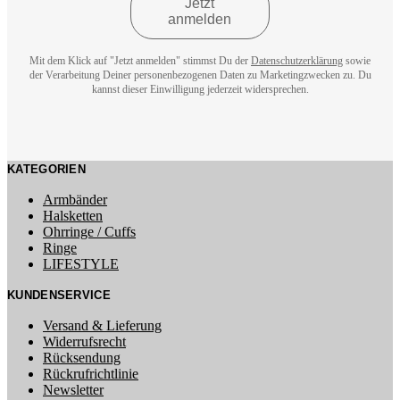
Mit dem Klick auf "Jetzt anmelden" stimmst Du der
Datenschutzerklärung
sowie
der Verarbeitung Deiner personenbezogenen Daten zu Marketingzwecken zu. Du
kannst dieser Einwilligung jederzeit widersprechen.
KATEGORIEN
Armbänder
Halsketten
Ohrringe / Cuffs
Ringe
LIFESTYLE
KUNDENSERVICE
Versand & Lieferung
Widerrufsrecht
Rücksendung
Rückrufrichtlinie
Newsletter