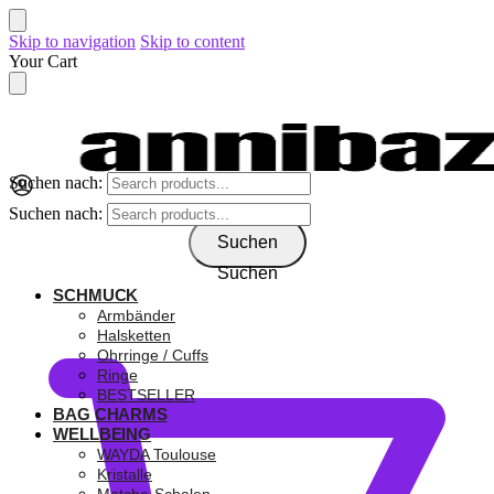
Skip to navigation
Skip to content
Your Cart
Suchen nach:
Suchen nach:
Suchen
Suchen
SCHMUCK
0,00
€
Armbänder
Halsketten
Ohrringe / Cuffs
Ringe
BESTSELLER
BAG CHARMS
WELLBEING
WAYDA Toulouse
Kristalle