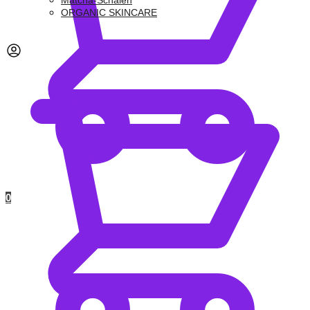
Matcha-Schalen
ORGANIC SKINCARE
0,00
€
0