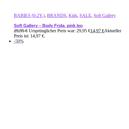
BABIES (0-2Y.)
,
BRANDS
,
Kids
,
SALE
,
Soft Gallery
Soft Gallery – Body Frida, pink leo
29,95
€
Ursprünglicher Preis war: 29,95 €
14,97
€
Aktueller
Preis ist: 14,97 €.
-50%