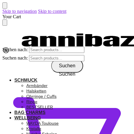
Skip to navigation
Skip to content
Your Cart
Suchen nach:
Suchen nach:
Suchen
Suchen
SCHMUCK
0,00
€
Armbänder
Halsketten
Ohrringe / Cuffs
Ringe
BESTSELLER
BAG CHARMS
WELLBEING
WAYDA Toulouse
Kristalle