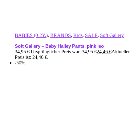
BABIES (0-2Y.)
,
BRANDS
,
Kids
,
SALE
,
Soft Gallery
Soft Gallery – Baby Hailey Pants, pink leo
34,95
€
Ursprünglicher Preis war: 34,95 €
24,46
€
Aktueller
Preis ist: 24,46 €.
-50%