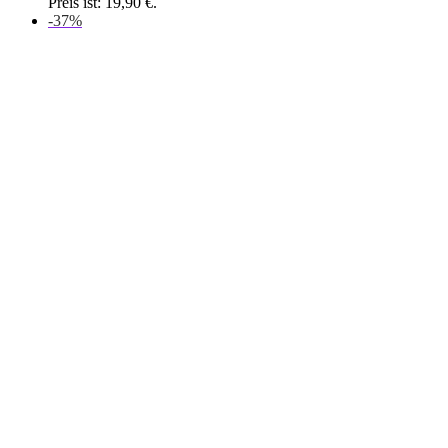
Preis ist: 19,90 €.
-37%