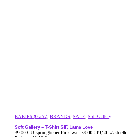
BABIES (0-2Y.)
,
BRANDS
,
SALE
,
Soft Gallery
Soft Gallery – T-Shirt SIF, Lama Love
39,00
€
Ursprünglicher Preis war: 39,00 €
19,50
€
Aktueller