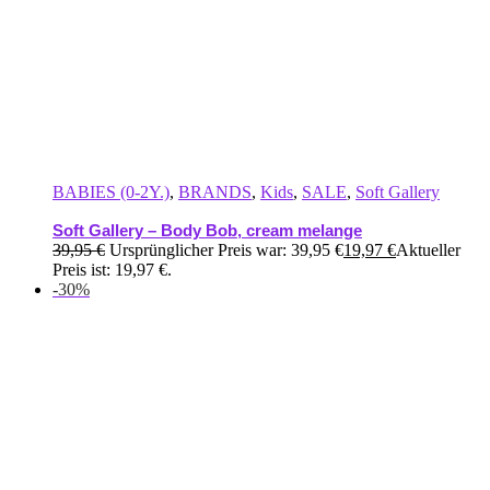
BABIES (0-2Y.)
,
BRANDS
,
Kids
,
SALE
,
Soft Gallery
Soft Gallery – Body Bob, cream melange
39,95
€
Ursprünglicher Preis war: 39,95 €
19,97
€
Aktueller
Preis ist: 19,97 €.
-30%