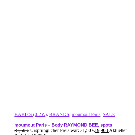
BABIES (0-2Y.)
,
BRANDS
,
moumout Paris
,
SALE
moumout Paris – Body RAYMOND BEE, spots
31,50
€
Ursprünglicher Preis war: 31,50 €
19,90
€
Aktueller