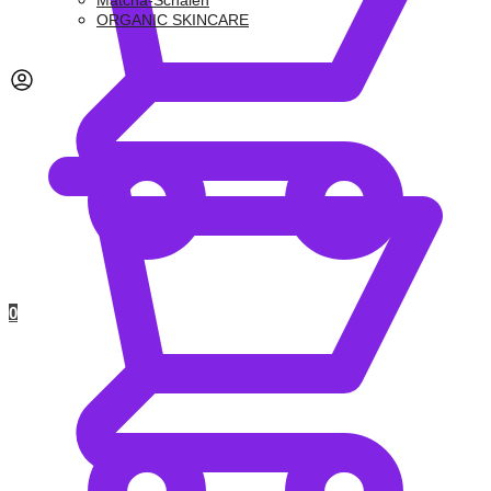
Matcha-Schalen
ORGANIC SKINCARE
0,00
€
0