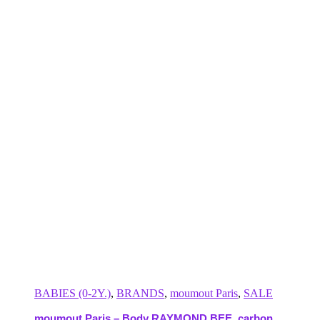
BABIES (0-2Y.)
,
BRANDS
,
moumout Paris
,
SALE
moumout Paris – Body RAYMOND BEE, carbon