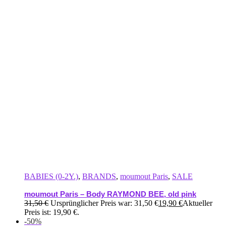
BABIES (0-2Y.)
,
BRANDS
,
moumout Paris
,
SALE
moumout Paris – Body RAYMOND BEE, old pink
31,50
€
Ursprünglicher Preis war: 31,50 €
19,90
€
Aktueller
Preis ist: 19,90 €.
-50%