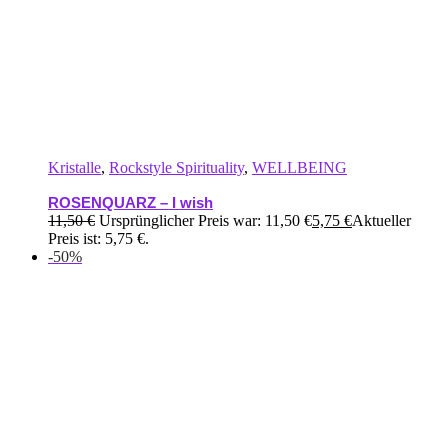
Kristalle
,
Rockstyle Spirituality
,
WELLBEING
ROSENQUARZ – I wish
11,50
€
Ursprünglicher Preis war: 11,50 €
5,75
€
Aktueller
Preis ist: 5,75 €.
-50%