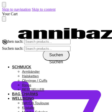
Skip to navigation
Skip to content
Your Cart
Suchen nach:
Suchen nach:
Suchen
Suchen
SCHMUCK
0,00
€
Armbänder
Halsketten
Ohrringe / Cuffs
Ringe
BESTSELLER
BAG CHARMS
WELLBEING
WAYDA Toulouse
Kristalle