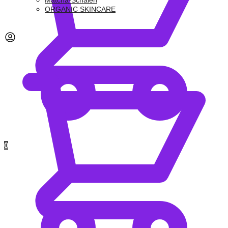
Matcha-Schalen
ORGANIC SKINCARE
0,00
€
0