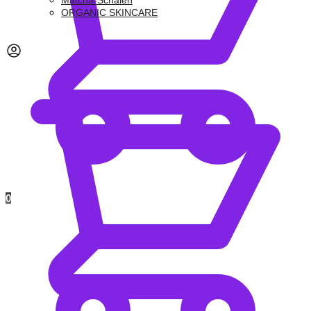
Matcha-Schalen
ORGANIC SKINCARE
0,00
€
0