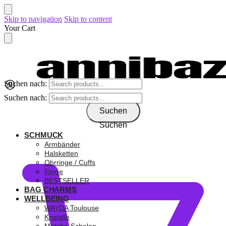
Skip to navigation
Skip to content
Your Cart
Suchen nach:
Suchen nach:
Suchen
Suchen
SCHMUCK
0,00
€
Armbänder
Halsketten
Ohrringe / Cuffs
Ringe
BESTSELLER
BAG CHARMS
WELLBEING
WAYDA Toulouse
Kristalle