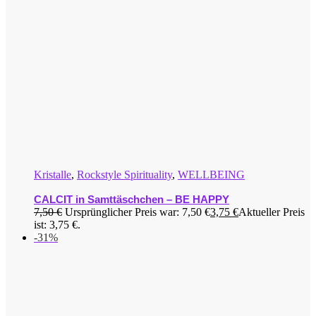
Kristalle
,
Rockstyle Spirituality
,
WELLBEING
CALCIT in Samttäschchen – BE HAPPY
7,50
€
Ursprünglicher Preis war: 7,50 €
3,75
€
Aktueller Preis
ist: 3,75 €.
-31%