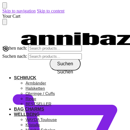
Skip to navigation
Skip to content
Your Cart
Suchen nach:
Suchen nach:
Suchen
Suchen
SCHMUCK
0,00
€
Armbänder
Halsketten
Ohrringe / Cuffs
Ringe
BESTSELLER
BAG CHARMS
WELLBEING
WAYDA Toulouse
Kristalle