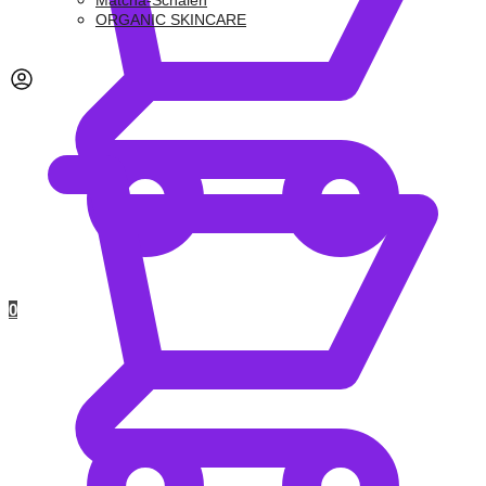
Matcha-Schalen
ORGANIC SKINCARE
0,00
€
0