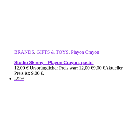
BRANDS
,
GIFTS & TOYS
,
Playon Crayon
Studio Skinny – Playon Crayon, pastel
12,00
€
Ursprünglicher Preis war: 12,00 €
9,00
€
Aktueller
Preis ist: 9,00 €.
-25%