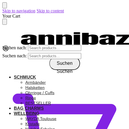
Skip to navigation
Skip to content
Your Cart
Suchen nach:
Suchen nach:
Suchen
Suchen
SCHMUCK
0,00
€
Armbänder
Halsketten
Ohrringe / Cuffs
Ringe
BESTSELLER
BAG CHARMS
WELLBEING
WAYDA Toulouse
Kristalle