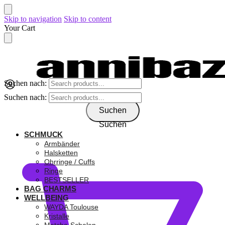
Skip to navigation
Skip to content
Your Cart
Suchen nach:
Suchen nach:
Suchen
Suchen
SCHMUCK
0,00
€
Armbänder
Halsketten
Ohrringe / Cuffs
Ringe
BESTSELLER
BAG CHARMS
WELLBEING
WAYDA Toulouse
Kristalle