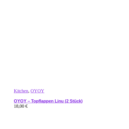
Kitchen
,
OYOY
OYOY – Topflappen Linu (2 Stück)
18,00
€