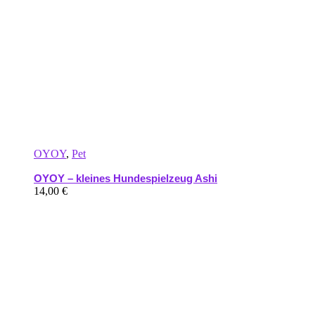
OYOY
,
Pet
OYOY – kleines Hundespielzeug Ashi
14,00
€