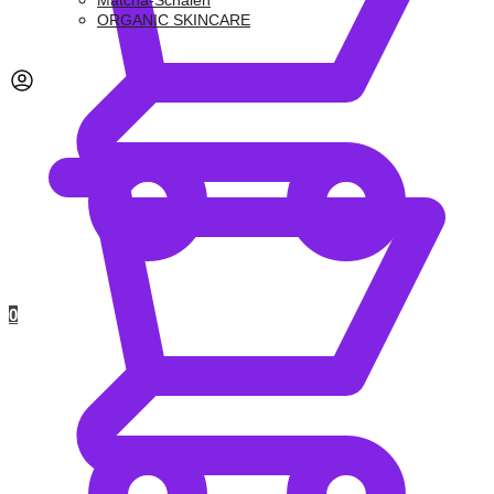
Matcha-Schalen
ORGANIC SKINCARE
0,00
€
0