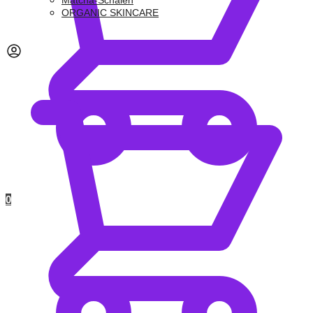
Matcha-Schalen
ORGANIC SKINCARE
0,00
€
0