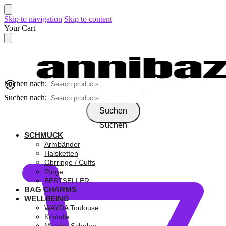
Skip to navigation
Skip to content
Your Cart
Suchen nach:
Suchen nach:
Suchen
Suchen
SCHMUCK
0,00
€
Armbänder
Halsketten
Ohrringe / Cuffs
Ringe
BESTSELLER
BAG CHARMS
WELLBEING
WAYDA Toulouse
Kristalle