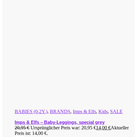
BABIES (0-2Y.)
,
BRANDS
,
Imps & Elfs
,
Kids
,
SALE
Imps & Elfs – Baby-Leggings, special grey
20,95
€
Ursprünglicher Preis war: 20,95 €
14,00
€
Aktueller
Preis ist: 14,00 €.