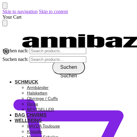
Skip to navigation
Skip to content
Your Cart
Suchen nach:
Suchen nach:
Suchen
Suchen
SCHMUCK
0,00
€
Armbänder
Halsketten
Ohrringe / Cuffs
Ringe
BESTSELLER
BAG CHARMS
WELLBEING
WAYDA Toulouse
Kristalle