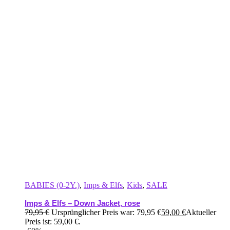
BABIES (0-2Y.)
,
Imps & Elfs
,
Kids
,
SALE
Imps & Elfs – Down Jacket, rose
79,95
€
Ursprünglicher Preis war: 79,95 €
59,00
€
Aktueller
Preis ist: 59,00 €.