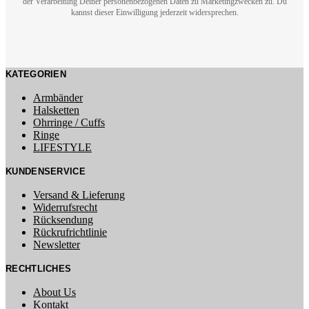
der Verarbeitung Deiner personenbezogenen Daten zu Marketingzwecken zu. Du
kannst dieser Einwilligung jederzeit widersprechen.
KATEGORIEN
Armbänder
Halsketten
Ohrringe / Cuffs
Ringe
LIFESTYLE
KUNDENSERVICE
Versand & Lieferung
Widerrufsrecht
Rücksendung
Rückrufrichtlinie
Newsletter
RECHTLICHES
About Us
Kontakt