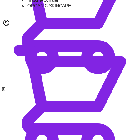
Matcha-Schalen
ORGANIC SKINCARE
0,00
€
0