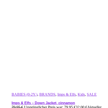
BABIES (0-2Y.)
,
BRANDS
,
Imps & Elfs
,
Kids
,
SALE
Imps & Elfs – Down Jacket, cinnamon
79,95
€
Ursprünglicher Preis war: 79,95 €
32,00
€
Aktueller