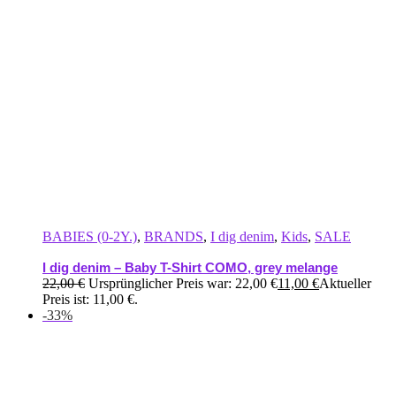
BABIES (0-2Y.)
,
BRANDS
,
I dig denim
,
Kids
,
SALE
I dig denim – Baby T-Shirt COMO, grey melange
22,00
€
Ursprünglicher Preis war: 22,00 €
11,00
€
Aktueller
Preis ist: 11,00 €.
-33%