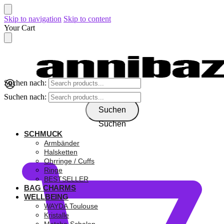
Skip to navigation
Skip to content
Your Cart
Suchen nach:
Suchen nach:
Suchen
Suchen
SCHMUCK
0,00
€
Armbänder
Halsketten
Ohrringe / Cuffs
Ringe
BESTSELLER
BAG CHARMS
WELLBEING
WAYDA Toulouse
Kristalle