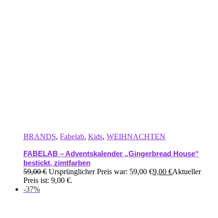
BRANDS
,
Fabelab
,
Kids
,
WEIHNACHTEN
FABELAB – Adventskalender „Gingerbread House“
bestickt, zimtfarben
59,00
€
Ursprünglicher Preis war: 59,00 €
9,00
€
Aktueller
Preis ist: 9,00 €.
-37%