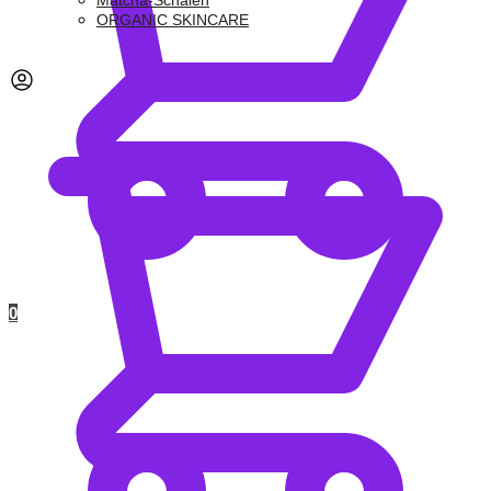
Matcha-Schalen
ORGANIC SKINCARE
0,00
€
0