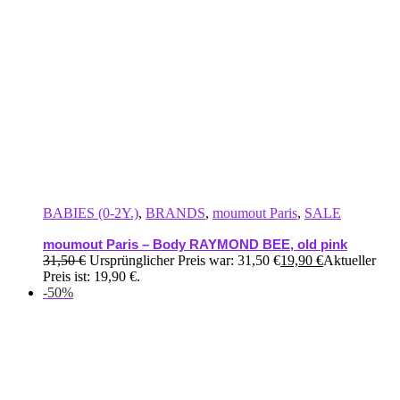
BABIES (0-2Y.)
,
BRANDS
,
moumout Paris
,
SALE
moumout Paris – Body RAYMOND BEE, old pink
31,50
€
Ursprünglicher Preis war: 31,50 €
19,90
€
Aktueller
Preis ist: 19,90 €.
-50%