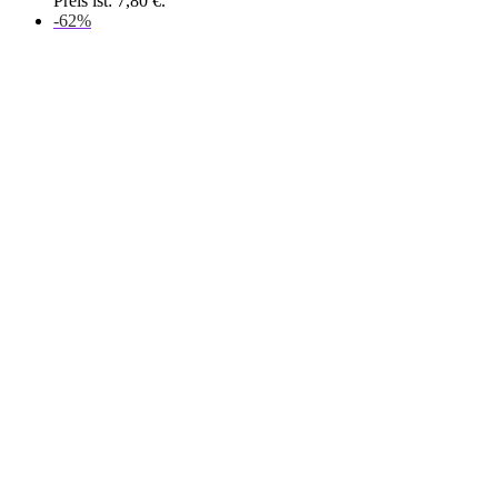
Preis ist: 7,80 €.
-62%