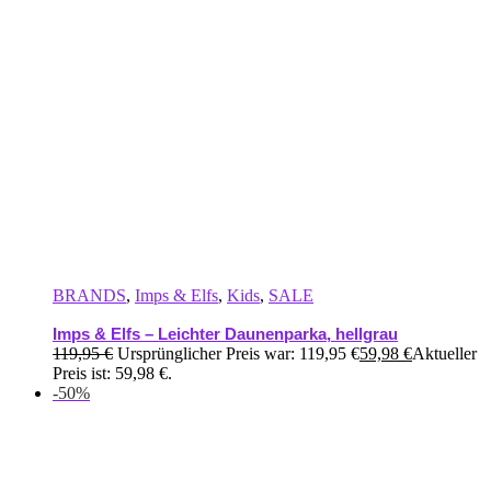
BRANDS
,
Imps & Elfs
,
Kids
,
SALE
Imps & Elfs – Leichter Daunenparka, hellgrau
119,95
€
Ursprünglicher Preis war: 119,95 €
59,98
€
Aktueller
Preis ist: 59,98 €.
-50%