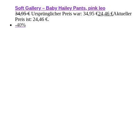
Soft Gallery – Baby Hailey Pants, pink leo
34,95
€
Ursprünglicher Preis war: 34,95 €
24,46
€
Aktueller
Preis ist: 24,46 €.
-40%