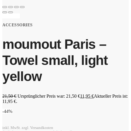
Angebot!
ACCESSORIES
moumout Paris –
Towel small, light
yellow
21,50
€
Ursprünglicher Preis war: 21,50 €
11,95
€
Aktueller Preis ist:
11,95 €.
-44%
inkl. MwSt. zzgl. Versandkosten