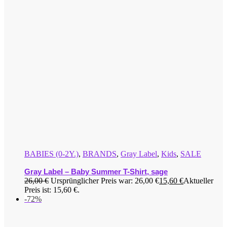
BABIES (0-2Y.)
,
BRANDS
,
Gray Label
,
Kids
,
SALE
Gray Label – Baby Summer T-Shirt, sage
26,00
€
Ursprünglicher Preis war: 26,00 €
15,60
€
Aktueller
Preis ist: 15,60 €.
-72%