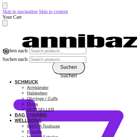
Skip to navigation
Skip to content
Your Cart
Suchen nach:
Suchen nach:
Suchen
Suchen
SCHMUCK
0,00
€
Armbänder
Halsketten
Ohrringe / Cuffs
Ringe
BESTSELLER
BAG CHARMS
WELLBEING
WAYDA Toulouse
Kristalle