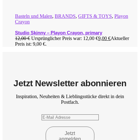
Basteln und Malen
,
BRANDS
,
GIFTS & TOYS
,
Playon
Crayon
Studio Skinny – Playon Crayon, primary
12,00
€
Ursprünglicher Preis war: 12,00 €
9,00
€
Aktueller
Preis ist: 9,00 €.
Jetzt Newsletter abonnieren
Inspiration, Neuheiten & Lieblingsstücke direkt in dein
Postfach.