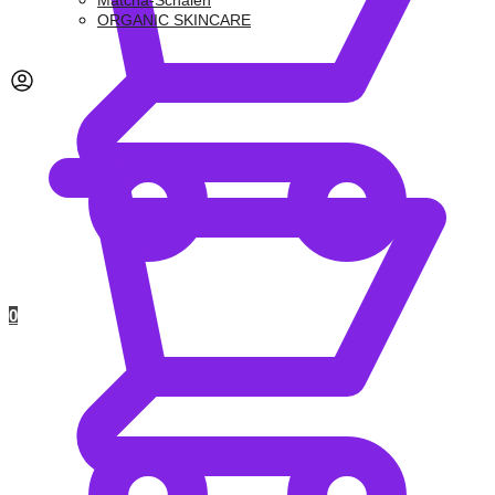
Matcha-Schalen
ORGANIC SKINCARE
0,00
€
0