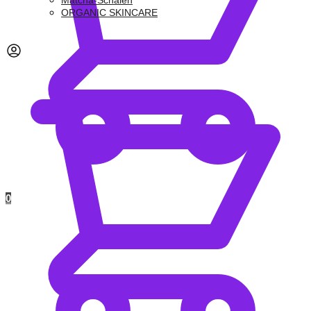
Matcha-Schalen
ORGANIC SKINCARE
0,00
€
0