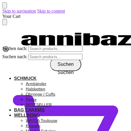
Skip to navigation
Skip to content
Your Cart
Suchen nach:
Suchen nach:
Suchen
Suchen
SCHMUCK
0,00
€
Armbänder
Halsketten
Ohrringe / Cuffs
Ringe
BESTSELLER
BAG CHARMS
WELLBEING
WAYDA Toulouse
Kristalle