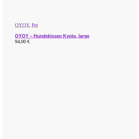
OYOY
,
Pet
OYOY – Hundekissen Kyoto, large
94,00
€